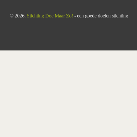
© 2026,
Stichting Doe Maar Zo!
- een goede doelen stichting