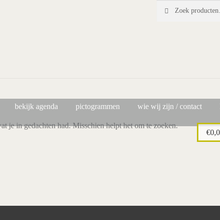
Zoeken
Zoeken
naar:
bekijk agenda
pictogrammen
wie wij zijn / contact
wat je in gedachten had. Misschien helpt het om te zoeken.
€
0,