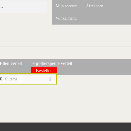
Mijn account
Afrekenen
Winkelmand
Ellen vertelt
ergotherapeute vertelt
Bestellen
00
0 items