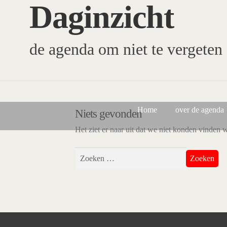
Daginzicht
Ga
Ga
door
naar
naar
de
navigatie
inhoud
de agenda om niet te vergeten
Home
over de agenda
Niets gevonden
Het ziet er naar uit dat we niet konden vinden 
Zoeken
naar: