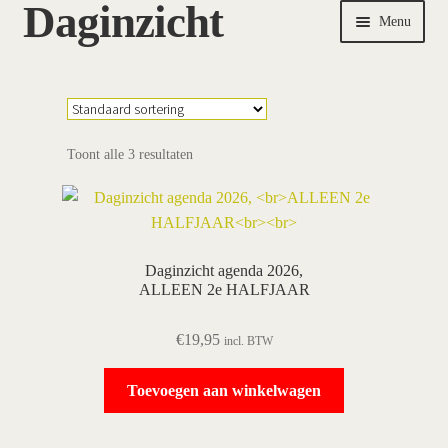
Daginzicht
Ga
Ga
Menu
door
naar
naar
de
Home
navigatie
inhoud
over de agenda
bekijk agenda
pictogrammen
Toont alle 3 resultaten
wie wij zijn / contact
Ellen vertelt
ergotherapeute vertelt
Bestellen
Daginzicht agenda 2026,
ALLEEN 2e HALFJAAR
€
19,95
incl. BTW
Toevoegen aan winkelwagen